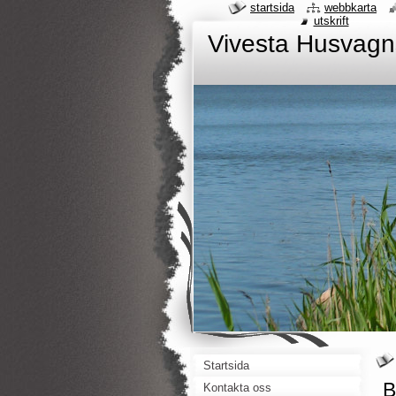
startsida
webbkarta
utskrift
Vivesta Husvagn
Startsida
B
Kontakta oss