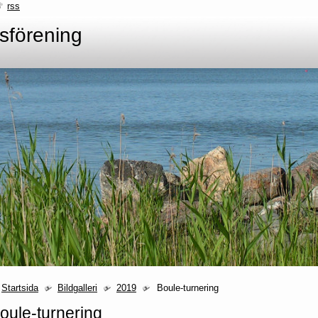
rss
sförening
Startsida
Bildgalleri
2019
Boule-turnering
oule-turnering